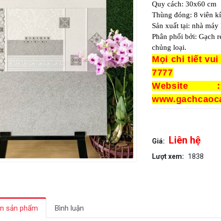
Quy cách: 30x60 cm
Thùng đóng: 8 viên k
Sản xuất tại: nhà má
Phân phối bởi: Gạch r
chủng loại.
Mọi chi tiết vui
7777
Website 
www.gachcaoca
Liên hệ
Giá:
Lượt xem:
1838
in sản phẩm
Bình luận