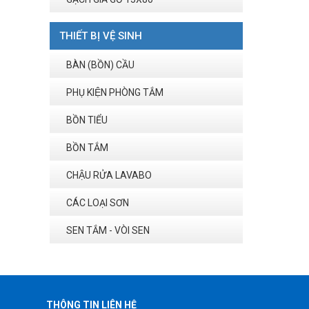
THIẾT BỊ VỆ SINH
BÀN (BỒN) CẦU
PHỤ KIỆN PHÒNG TẮM
BỒN TIỂU
BỒN TẮM
CHẬU RỬA LAVABO
CÁC LOẠI SƠN
SEN TẮM - VÒI SEN
THÔNG TIN LIÊN HỆ