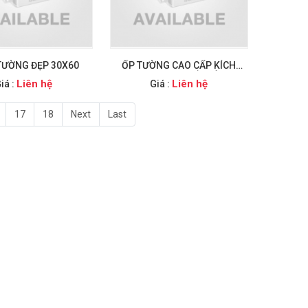
TƯỜNG ĐẸP 30X60
ỐP TƯỜNG CAO CẤP KÍCH
THƯỚC 40X80 TÂN BÌNH
Liên hệ
Liên hệ
iá :
Giá :
17
18
Next
Last