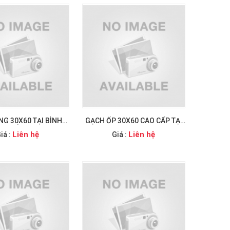
NG 30X60 TẠI BÌNH
GẠCH ỐP 30X60 CAO CẤP TẠI
CHÁNH
Q6
Liên hệ
Liên hệ
iá :
Giá :