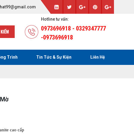
hat99@gmail.com
Hotline tư vấn:
0973696918 - 0329347777
 KIẾM
-0973696918
ng Trình
Tin Tức & Sự Kiện
Liên Hệ
 Mờ
anite cao cấp