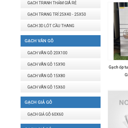
GẠCH TRANH THẢM GIÁ RẺ
GẠCH TRANG TRÍ 25X40 - 25X50
GẠCH 3D LÓT CẦU THANG
GẠCH VÂN GỖ
GẠCH VÂN GỖ 20X100
GẠCH VÂN GỖ 15X90
Gạch ốp tư
G
GẠCH VÂN GỖ 15X80
GẠCH VÂN GỖ 15X60
GẠCH GIẢ GỖ
GẠCH GIẢ GỖ 60X60