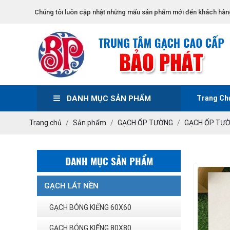
Chúng tôi luôn cập nhật những mẩu sản phẩm mới đến khách hàn
DANH MỤC SẢN PHẨM
Trang Ch
Trang chủ
Sản phẩm
GẠCH ỐP TƯỜNG
GẠCH ỐP TƯ
DANH MỤC SẢN PHẨM
GẠCH LÁT NỀN
GẠCH BÓNG KIẾNG 60X60
GẠCH BÓNG KIẾNG 80X80