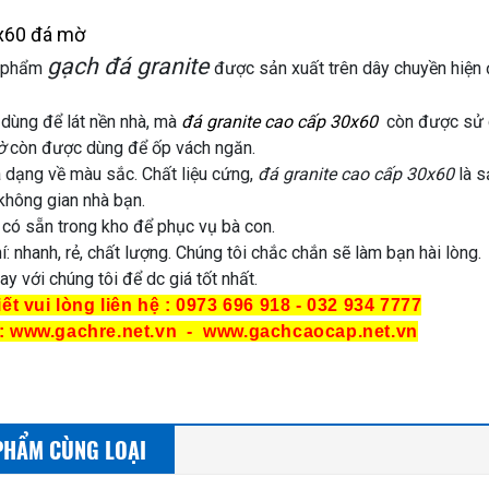
x60 đá mờ
gạch đá granite
 phẩm
được sản xuất trên dây chuyền hiện 
 dùng để lát nền nhà, mà
đá granite cao cấp 30x60
còn được sử dụ
ờ
còn được dùng để ốp vách ngăn.
 dạng về màu sắc. Chất liệu cứng,
đá granite cao cấp 30x60
là s
không gian nhà bạn.
 có sẵn trong kho để phục vụ bà con.
hí: nhanh, rẻ, chất lượng. Chúng tôi chắc chắn sẽ làm bạn hài lòng.
ay với chúng tôi để dc giá tốt nhất.
iết vui lòng liên hệ : 0973 696 918 - 032 934 7777
 : www.gachre.net.vn - www.gachcaocap.net.vn
PHẨM CÙNG LOẠI