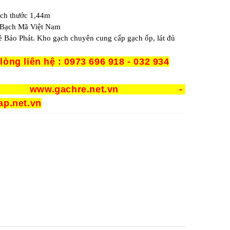
ích thước 1,44m
y Bạch Mã Việt Nam
ẻ Bảo Phát. Kho gạch chuyên cung cấp gạch ốp, lát đủ
 lòng liên hệ : 0973 696 918 - 032 934
: www.gachre.net.vn -
p.net.vn