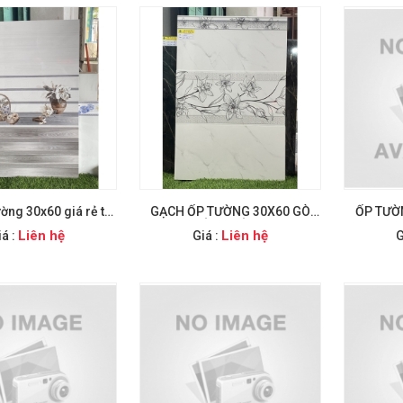
ờng 30x60 giá rẻ tại
GẠCH ỐP TƯỜNG 30X60 GÒ
ỐP TƯỜ
Bình Tân
CÔNG ĐÔNG
Liên hệ
Liên hệ
iá :
Giá :
G