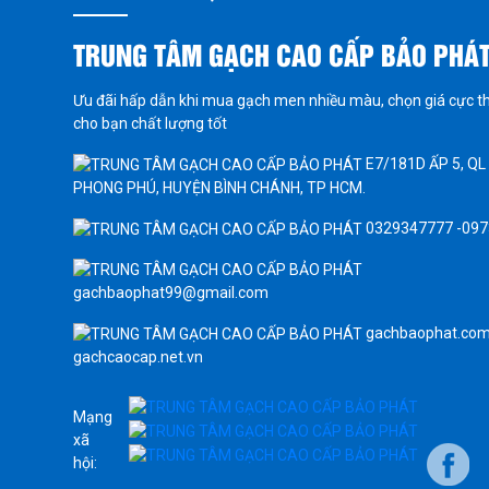
TRUNG TÂM GẠCH CAO CẤP BẢO PHÁ
Ưu đãi hấp dẫn khi mua gạch men nhiều màu, chọn giá cực t
cho bạn chất lượng tốt
E7/181D ẤP 5, QL
PHONG PHÚ, HUYỆN BÌNH CHÁNH, TP HCM.
0329347777 -09
gachbaophat99@gmail.com
gachbaophat.com
gachcaocap.net.vn
Mạng
xã
hội: