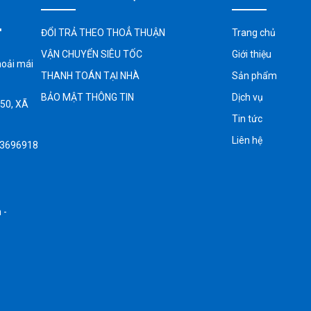
T
ĐỔI TRẢ THEO THOẲ THUẬN
Trang chủ
VẬN CHUYỂN SIÊU TỐC
Giới thiệu
hoải mái
THANH TOÁN TẠI NHÀ
Sản phẩm
BẢO MẬT THÔNG TIN
Dịch vụ
 50, XÃ
Tin tức
Liên hệ
73696918
 -