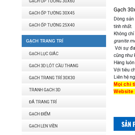
GẠCH ỐP TƯỜNG 30X60
Gạch 30
GẠCH ỐP TƯỜNG 30X45
Dòng sản
GẠCH ỐP TƯỜNG 25X40
tính nhất.
Không chỉ
granite m
GẠCH TRANG TRÍ
Với sự đa
GẠCH LỤC GIÁC
cũng như 
Hàng luôn
GẠCH 3D LÓT CẦU THANG
Với tiêu c
Liên hệ ng
GẠCH TRANG TRÍ 30X30
Mọi chi t
TRANH GẠCH 3D
Website
ĐÁ TRANG TRÍ
GẠCH ĐIỂM
SẢN 
GẠCH LEN VIỀN