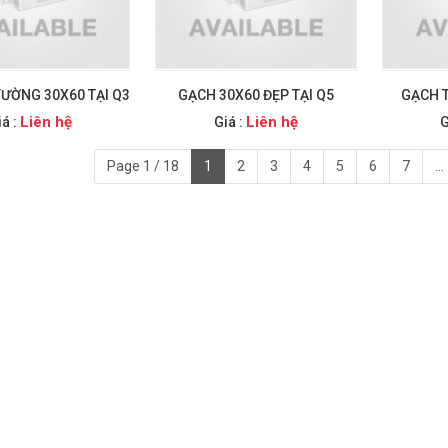
ƯỜNG 30X60 TẠI Q3
GẠCH 30X60 ĐẸP TẠI Q5
GẠCH 
Liên hệ
Liên hệ
iá :
Giá :
G
Page 1 / 18
1
2
3
4
5
6
7
...