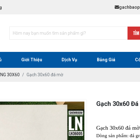
gachbaop
g
TÌM
ủ
Giới Thiệu
Dịch Vụ
Bảng Giá
Cô
ỜNG 30X60
Gạch 30x60 đá mờ
Gạch 30x60 Đá
Gạch 30x60 đá mờ
Dòng sản phẩm: đá gr