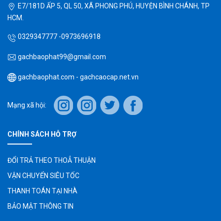
E7/181D ẤP 5, QL 50, XÃ PHONG PHÚ, HUYỆN BÌNH CHÁNH, TP
HCM.
0329347777 -0973696918
gachbaophat99@gmail.com
gachbaophat.com - gachcaocap.net.vn
Mạng xã hội:
CHÍNH SÁCH HỖ TRỢ
ĐỔI TRẢ THEO THOẲ THUẬN
VẬN CHUYỂN SIÊU TỐC
THANH TOÁN TẠI NHÀ
BẢO MẬT THÔNG TIN