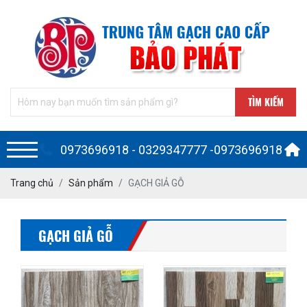
TÌM KIẾM
0973696918 - 0329347777 -0973696918
Trang chủ
Sản phẩm
GẠCH GIẢ GỖ
GẠCH GIẢ GỖ