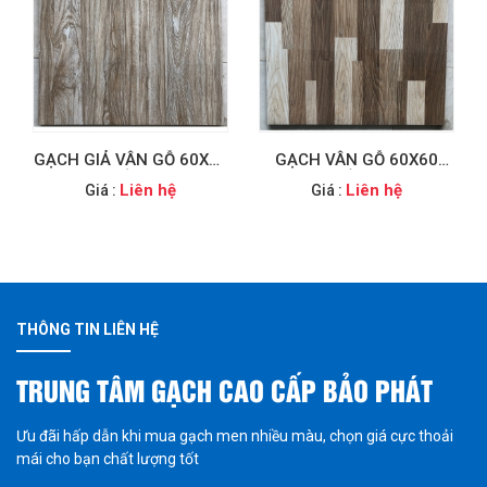
GẠCH GIẢ VÂN GỖ 60X60
GẠCH VÂN GỖ 60X60
AMY CẦN THƠ
BÓNG KIẾNG QUẬN 9
Liên hệ
Liên hệ
Giá :
Giá :
THÔNG TIN LIÊN HỆ
TRUNG TÂM GẠCH CAO CẤP BẢO PHÁT
Ưu đãi hấp dẫn khi mua gạch men nhiều màu, chọn giá cực thoải
mái cho bạn chất lượng tốt