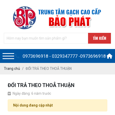
TÌM KIẾM
0973696918 - 0329347777 -0973696918
Trang chủ
ĐỔI TRẢ THEO THOẲ THUẬN
ĐỔI TRẢ THEO THOẲ THUẬN
Ngày đăng: 6 năm trước
Nội dung đang cập nhật